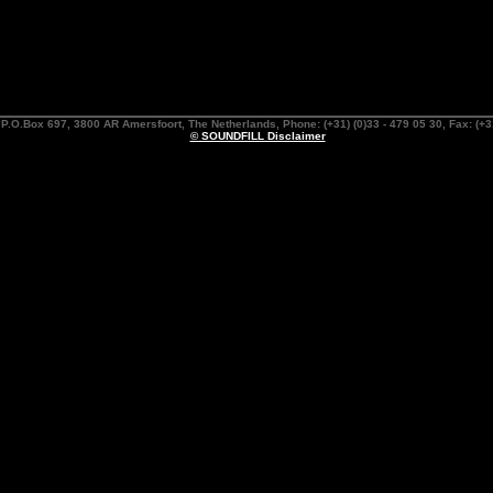
.O.Box 697, 3800 AR Amersfoort, The Netherlands, Phone: (+31) (0)33 - 479 05 30, Fax: (+31
© SOUNDFILL Disclaimer